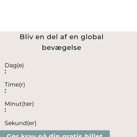
Bliv en del af en global
bevægelse
Dag(e)
:
Time(r)
:
Minut(ter)
:
Sekund(er)
Gør krav på din gratis billet